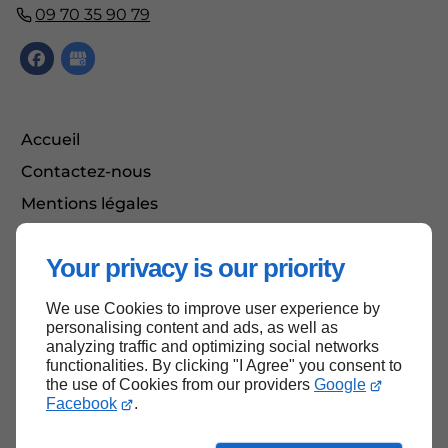
09 70 35 90 79
Accueil
Contactez-nous
Mentions légales
Plan du site
Your privacy is our priority
We use Cookies to improve user experience by
Haut de page
personalising content and ads, as well as
analyzing traffic and optimizing social networks
functionalities. By clicking "I Agree" you consent to
the use of Cookies from our providers
Google
Facebook
.